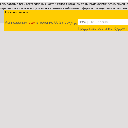
Копирование всех составляющих частей сайта в какой бы то ни было форме без письмен
характер, и ни при каких условиях не является публичной офертой, определяемой положен
Заказать звонок
+
Мы позвоним
вам
в течение 00:
27
секунд!
Представьтесь и мы будем н