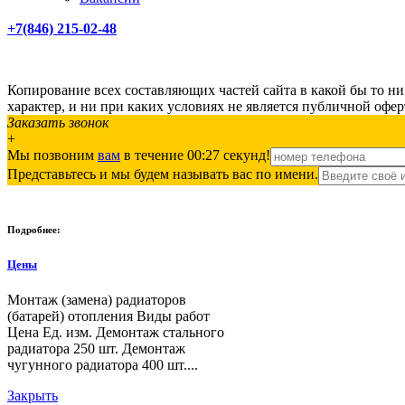
+7(846) 215-02-48
Копирование всех составляющих частей сайта в какой бы то 
характер, и ни при каких условиях не является публичной офе
Заказать звонок
+
Мы позвоним
вам
в течение 00:
27
секунд!
Представьтесь и мы будем называть вас по имени.
Подробнее:
Цены
Монтаж (замена) радиаторов
(батарей) отопления Виды работ
Цена Ед. изм. Демонтаж стального
радиатора 250 шт. Демонтаж
чугунного радиатора 400 шт....
Закрыть